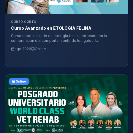
CURSO CORTO
Curso Avanzado en ETOLOGIA FELINA
Curso especializado en etología felina, enfocado en la
comprensión del comportamiento de los gatos, la
identificación de problemas conductuales y la aplicación de
ago 2026
Online
estrategias para mejorar su bienestar y convivencia. 🐱📚
💻 Online