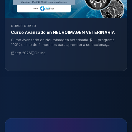
CURSO CORTO
Curso Avanzado en NEUROIMAGEN VETERINARIA
Curso Avanzado en Neuroimagen Veterinaria 🧠 — programa
100% online de 4 módulos para aprender a seleccionar,
interpretar e integrar radiografía, ecografía, TC y RM en el
sep 2026
Online
diagnóstico de enfermedades del encéfalo, médula espinal y
nervios periféricos, hasta la planificación neuroquirúrgica y el
paciente neurocrítico. Dictado por 13 conferencistas
internacionales 🇩🇪🇺🇸🇪🇸🇮🇹🇧🇷. 📅 Del 22 de septiembre
de 2026 al 26 de enero de 2027. Cupos limitados.