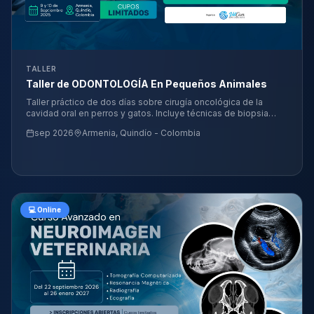
TALLER
Taller de ODONTOLOGÍA En Pequeños Animales
Taller práctico de dos días sobre cirugía oncológica de la
cavidad oral en perros y gatos. Incluye técnicas de biopsia
incisional y excisional, mandibulectomías y maxilectomías en
sep 2026
Armenia, Quindío - Colombia
sus distintas variantes, además de creación de colgajos y
reconstrucción de tejidos blandos, con práctica supervisada
sobre modelos cadavéricos.
💻 Online