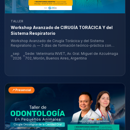
TALLER
Workshop Avanzado de CIRUGÍA TORÁCICА Y del
Sistema Respiratorio
Workshop Avanzado de Cirugía Torácica y del Sistema
Respiratorio 🫁 — 3 días de formación teórico-práctica con
WetLab hands-on para veterinarios, dictado por los Dres. André
sep
Sede: Veterinaria INVET, Av. Gral. Miguel de Azcuénaga
Lacerda, Guillermo Belerenian y Pablo Hall. 📅 4, 5 y 6 de
2026
702, Morón, Buenos Aires, Argentina
noviembre de 2026 en Buenos Aires, Argentina. Solo 18 cupos.
📍 Presencial