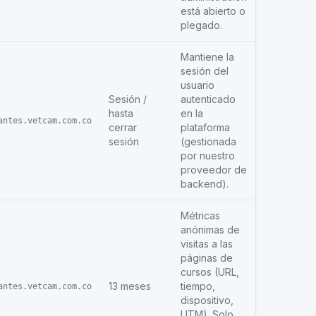
está abierto o
plegado.
Mantiene la
sesión del
usuario
Sesión /
autenticado
hasta
en la
antes.vetcam.com.co
cerrar
plataforma
sesión
(gestionada
por nuestro
proveedor de
backend).
Métricas
anónimas de
visitas a las
páginas de
cursos (URL,
13 meses
tiempo,
antes.vetcam.com.co
dispositivo,
UTM). Solo