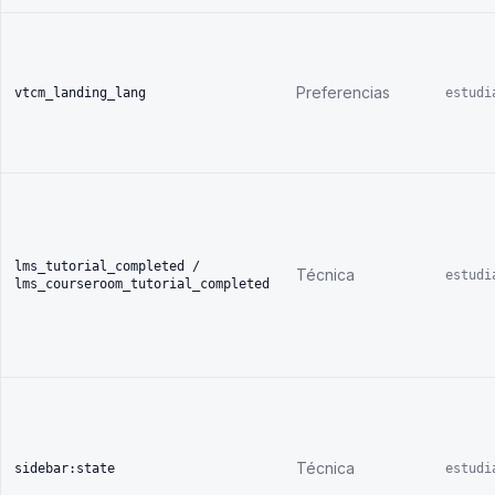
Preferencias
vtcm_landing_lang
estudi
lms_tutorial_completed /
Técnica
estudi
lms_courseroom_tutorial_completed
Técnica
sidebar:state
estudi