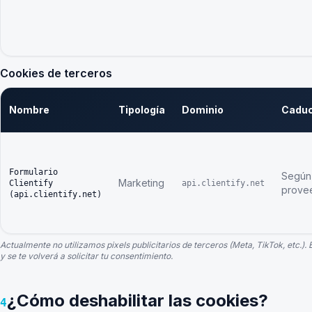
Cookies de terceros
Nombre
Tipología
Dominio
Caduc
Formulario
Según
Marketing
Clientify
api.clientify.net
prove
(api.clientify.net)
Actualmente no utilizamos pixels publicitarios de terceros (Meta, TikTok, etc.). E
y se te volverá a solicitar tu consentimiento.
¿Cómo deshabilitar las cookies?
4