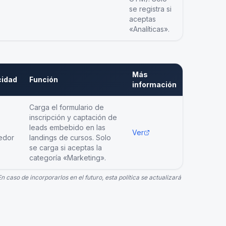
se registra si
aceptas
«Analíticas».
Más
idad
Función
información
Carga el formulario de
inscripción y captación de
leads embebido en las
Ver
edor
landings de cursos. Solo
se carga si aceptas la
categoría «Marketing».
n caso de incorporarlos en el futuro, esta política se actualizará