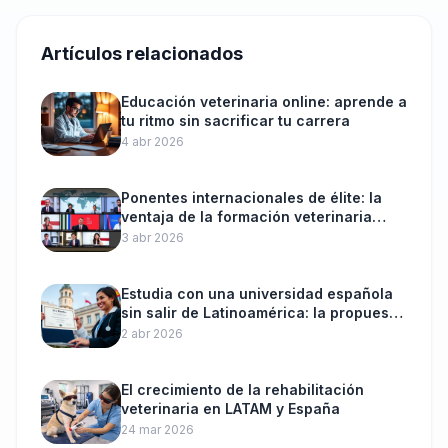
Artículos relacionados
Educación veterinaria online: aprende a
tu ritmo sin sacrificar tu carrera
4 abr 2026
Ponentes internacionales de élite: la
ventaja de la formación veterinaria
online
3 abr 2026
Estudia con una universidad española
sin salir de Latinoamérica: la propuesta
de VetCam
2 abr 2026
El crecimiento de la rehabilitación
veterinaria en LATAM y España
24 mar 2026