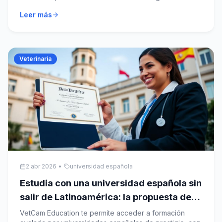
Leer más
Veterinaria
2 abr 2026
•
universidad española
Estudia con una universidad española sin
salir de Latinoamérica: la propuesta de
VetCam
VetCam Education te permite acceder a formación