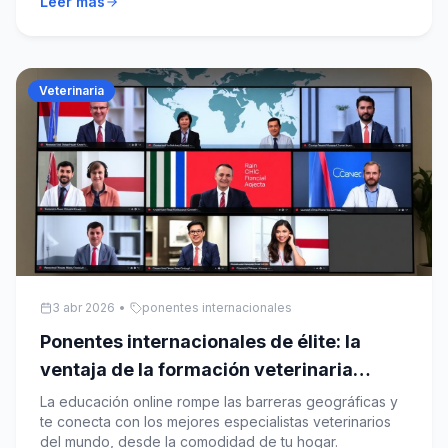
Leer más
Veterinaria
3 abr 2026
•
ponentes internacionales
Ponentes internacionales de élite: la
ventaja de la formación veterinaria
online
La educación online rompe las barreras geográficas y
te conecta con los mejores especialistas veterinarios
del mundo, desde la comodidad de tu hogar.