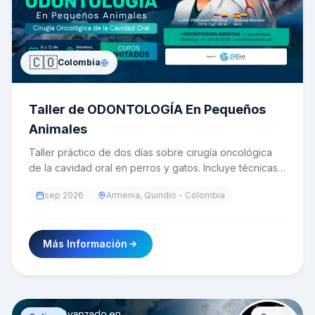
🇨🇴
Colombia
Taller de ODONTOLOGÍA En Pequeños
Animales
Taller práctico de dos días sobre cirugía oncológica
de la cavidad oral en perros y gatos. Incluye técnicas
de biopsia incisional y excisional, mandibulectomías y
sep 2026
Armenia, Quindío - Colombia
maxilectomías en sus distintas variantes, además de
creación de colgajos y reconstrucción de tejidos
blandos, con práctica supervisada sobre modelos
Más Información
cadavéricos.