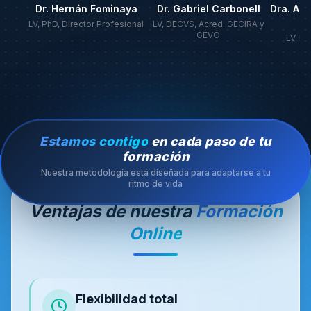
y
Dr. Hernán Fominaya
Dr. Gabriel Carbonell
Dra. Ale
SMR
LV, PhD, Director Profesional
LV, DECVS, Acred. GECIRA y
GEVO
LV, M
🇪🇸
DE
🇪🇸
Estamos contigo
en cada paso de tu
formación
Nuestra metodología está diseñada para adaptarse a tu
ritmo de vida
Ventajas de nuestra
Formación
Online
Flexibilidad total