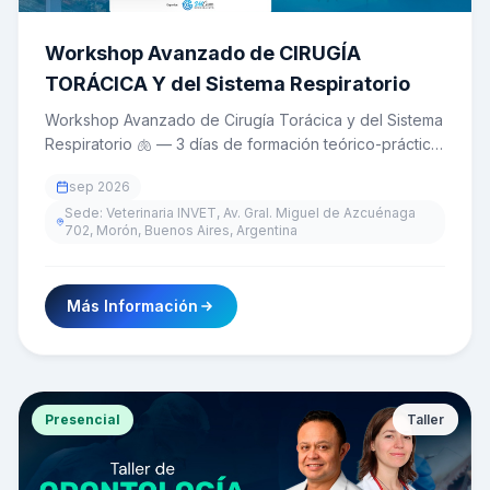
Workshop Avanzado de CIRUGÍA
TORÁCICА Y del Sistema Respiratorio
Workshop Avanzado de Cirugía Torácica y del Sistema
Respiratorio 🫁 — 3 días de formación teórico-práctica
con WetLab hands-on para veterinarios, dictado por
sep 2026
los Dres. André Lacerda, Guillermo Belerenian y Pablo
Sede: Veterinaria INVET, Av. Gral. Miguel de Azcuénaga
Hall. 📅 4, 5 y 6 de noviembre de 2026 en Buenos
702, Morón, Buenos Aires, Argentina
Aires, Argentina. Solo 18 cupos.
Más Información
Presencial
Taller