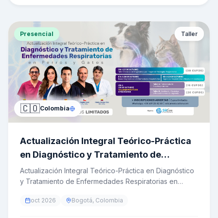
septiembre de 2026 al 26 de enero de 2027. Cupos
limitados.
Presencial
Taller
🇨🇴
Colombia
Actualización Integral Teórico-Práctica
en Diagnóstico y Tratamiento de
Enfermedades Respiratorias en Perros y
Actualización Integral Teórico-Práctica en Diagnóstico
Gatos
y Tratamiento de Enfermedades Respiratorias en
Perros y Gatos 🫁 — programa de 4 días que combina
oct 2026
Bogotá, Colombia
talleres prácticos (diagnóstico por imagen, endoscopía
respiratoria, ventilación mecánica y procedimientos de