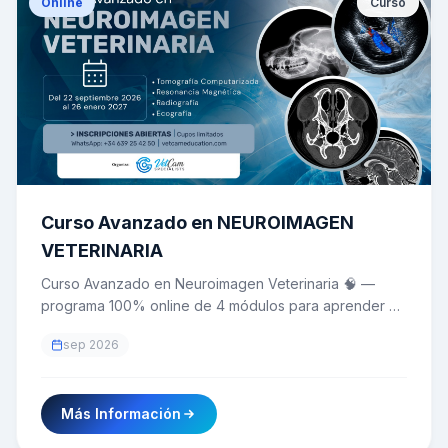
Online
Curso
Curso Avanzado en NEUROIMAGEN
VETERINARIA
Curso Avanzado en Neuroimagen Veterinaria 🧠 —
programa 100% online de 4 módulos para aprender a
seleccionar, interpretar e integrar radiografía,
sep 2026
ecografía, TC y RM en el diagnóstico de
enfermedades del encéfalo, médula espinal y nervios
periféricos, hasta la planificación neuroquirúrgica y el
Más Información
paciente neurocrítico. Dictado por 13 conferencistas
internacionales 🇩🇪🇺🇸🇪🇸🇮🇹🇧🇷. 📅 Del 22 de