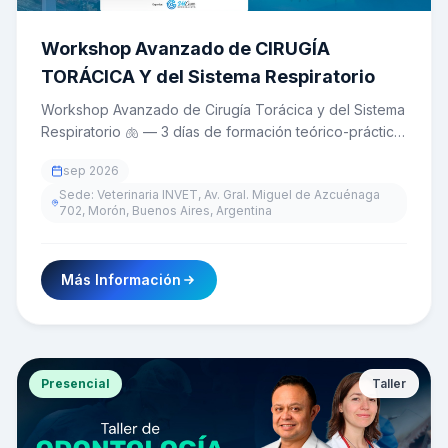
Workshop Avanzado de CIRUGÍA
TORÁCICА Y del Sistema Respiratorio
Workshop Avanzado de Cirugía Torácica y del Sistema
Respiratorio 🫁 — 3 días de formación teórico-práctica
con WetLab hands-on para veterinarios, dictado por
sep 2026
los Dres. André Lacerda, Guillermo Belerenian y Pablo
Sede: Veterinaria INVET, Av. Gral. Miguel de Azcuénaga
Hall. 📅 4, 5 y 6 de noviembre de 2026 en Buenos
702, Morón, Buenos Aires, Argentina
Aires, Argentina. Solo 18 cupos.
Más Información
Presencial
Taller