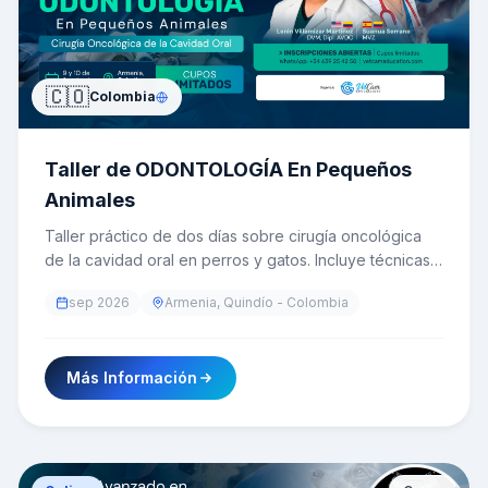
🇨🇴
Colombia
Taller de ODONTOLOGÍA En Pequeños
Animales
Taller práctico de dos días sobre cirugía oncológica
de la cavidad oral en perros y gatos. Incluye técnicas
de biopsia incisional y excisional, mandibulectomías y
sep 2026
Armenia, Quindío - Colombia
maxilectomías en sus distintas variantes, además de
creación de colgajos y reconstrucción de tejidos
blandos, con práctica supervisada sobre modelos
Más Información
cadavéricos.