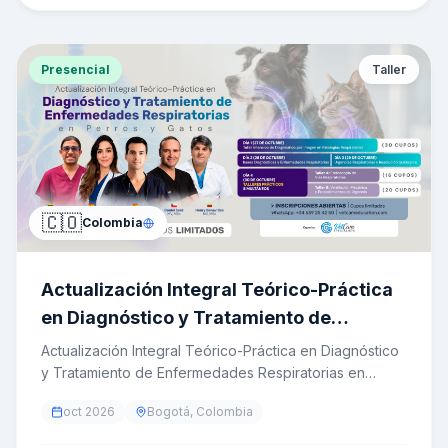
septiembre de 2026 al 26 de enero de 2027. Cupos
limitados.
Presencial
Taller
🇨🇴
Colombia
Actualización Integral Teórico-Práctica
en Diagnóstico y Tratamiento de
Enfermedades Respiratorias en Perros y
Actualización Integral Teórico-Práctica en Diagnóstico
Gatos
y Tratamiento de Enfermedades Respiratorias en
Perros y Gatos 🫁 — programa de 4 días que combina
oct 2026
Bogotá, Colombia
talleres prácticos (diagnóstico por imagen, endoscopía
respiratoria, ventilación mecánica y procedimientos de