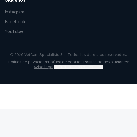
Instagram
Facebook
YouTube
©
2026
VetCam Specialists S.L. Todos los derechos reservados.
Política de privacidad
·
Política de cookies
·
Política de devoluciones
·
Aviso legal
·
🍪 Preferencias de cookies