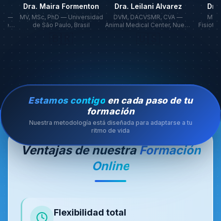
Dra. Leilani Alvarez
Dra. Karen Berg
Felicity 
DVM, DACVSMR, CVA —
MV, Especialista en
BSc (Hons), Mc
nimal Medical Center, Nueva
Fisioterapia Veterinaria —
(VetPhysio), A
York
Chile
🇺🇸
🇨🇱
🇬
Estamos contigo
en cada paso de tu
formación
Nuestra metodología está diseñada para adaptarse a tu
ritmo de vida
Ventajas de nuestra
Formación
Online
Flexibilidad total