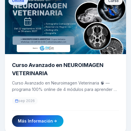
Online
Curso
Curso Avanzado en NEUROIMAGEN
VETERINARIA
Curso Avanzado en Neuroimagen Veterinaria 🧠 —
programa 100% online de 4 módulos para aprender a
seleccionar, interpretar e integrar radiografía,
sep 2026
ecografía, TC y RM en el diagnóstico de
enfermedades del encéfalo, médula espinal y nervios
periféricos, hasta la planificación neuroquirúrgica y el
Más Información
paciente neurocrítico. Dictado por 13 conferencistas
internacionales 🇩🇪🇺🇸🇪🇸🇮🇹🇧🇷. 📅 Del 22 de